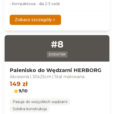
•
Kompaktowa - dla 2-3 osób
Zobacz szczegóły
#
8
DODATEK
Palenisko do Wędzarni HERBORG
Akcesoria
|
30x25cm
|
Stal malowana
149
zł
9
/10
Pasuje do wszystkich wędzarni
Solidna konstrukcja