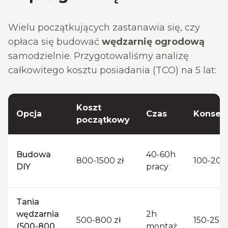
Wielu początkujących zastanawia się, czy
opłaca się budować
wędzarnię ogrodową
samodzielnie. Przygotowaliśmy analizę
całkowitego kosztu posiadania (TCO) na 5 lat:
Koszt
Opcja
Czas
Konserw
początkowy
Budowa
40-60h
800-1500 zł
100-200 
DIY
pracy
Tania
wędzarnia
2h
500-800 zł
150-250 
(500-800
montaż