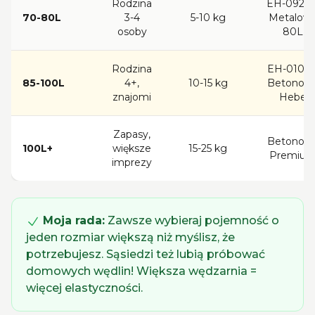
Rodzina
EH-092N 
70-80L
3-4
5-10 kg
Metalow
osoby
80L
Rodzina
EH-010N 
85-100L
4+,
10-15 kg
Betonow
znajomi
Hebe
Zapasy,
Betonow
100L+
większe
15-25 kg
Premiu
imprezy
Moja rada:
Zawsze wybieraj pojemność o
jeden rozmiar większą niż myślisz, że
potrzebujesz. Sąsiedzi też lubią próbować
domowych wędlin! Większa wędzarnia =
więcej elastyczności.