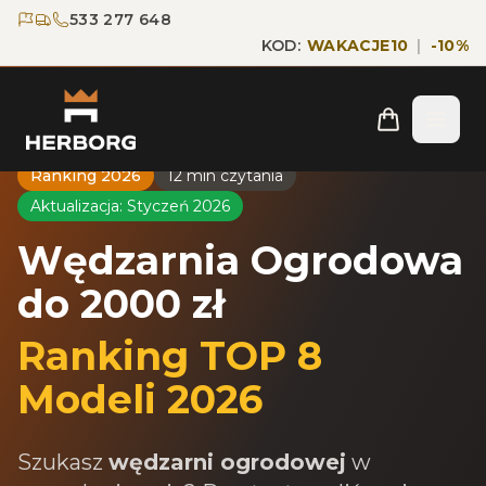
Przejdź do głównej treści
Przejdź do nawigacji
533 277 648
KOD:
WAKACJE10
|
-
10
%
Strona główna
/
Blog
/
Wędzarnia Ogrodowa do 2000 zł
Ranking 2026
12 min czytania
Aktualizacja: Styczeń 2026
Wędzarnia Ogrodowa
do 2000 zł
Ranking TOP 8
Modeli 2026
Szukasz
wędzarni ogrodowej
w