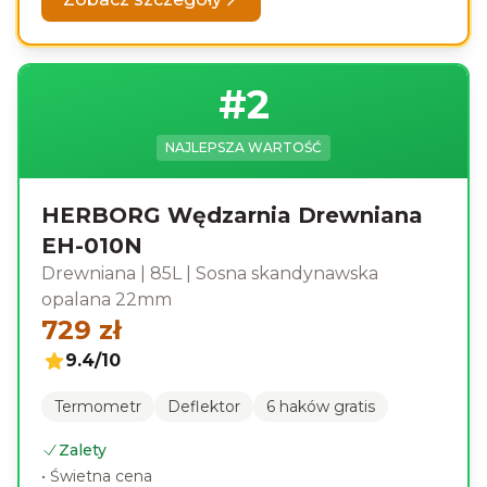
#
2
NAJLEPSZA WARTOŚĆ
HERBORG Wędzarnia Drewniana
EH-010N
Drewniana
|
85L
|
Sosna skandynawska
opalana 22mm
729
zł
9.4
/10
Termometr
Deflektor
6 haków gratis
Zalety
•
Świetna cena