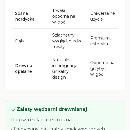
Trwała,
Sosna
Uniwersalne
odporna na
nordycka
użycie
wilgoć
Szlachetny
Premium,
Dąb
wygląd, bardzo
estetyka
trwały
Naturalna
Odporne na
Drewno
impregnacja,
grzyby i
opalane
unikalny
wilgoć
design
Zalety wędzarni drewnianej
• Lepsza izolacja termiczna
• Tradycyjny, naturalny smak wędzonych