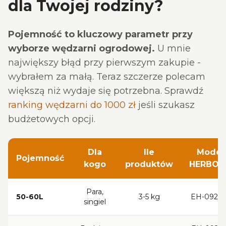
dla Twojej rodziny?
Pojemność to kluczowy parametr przy
wyborze wędzarni ogrodowej.
U mnie
największy błąd przy pierwszym zakupie -
wybrałem za małą. Teraz szczerze polecam
większą niż wydaje się potrzebna. Sprawdź
ranking wędzarni do 1000 zł
jeśli szukasz
budżetowych opcji.
Dla
Ile
Model
Pojemność
kogo
produktów
HERBOR
Para,
50-60L
3-5 kg
EH-092O
singiel