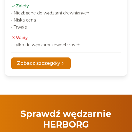
Zalety
•
Niezbędne do wędzarni drewnianych
•
Niska cena
•
Trwałe
Wady
•
Tylko do wędzarni zewnętrznych
Zobacz szczegóły
Sprawdź wędzarnie
HERBORG