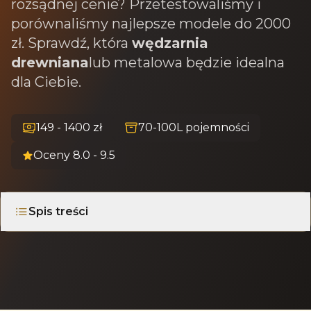
rozsądnej cenie? Przetestowaliśmy i
porównaliśmy najlepsze modele do 2000
zł. Sprawdź, która
wędzarnia
drewniana
lub metalowa będzie idealna
dla Ciebie.
149 - 1400 zł
70-100L pojemności
Oceny 8.0 - 9.5
Spis treści