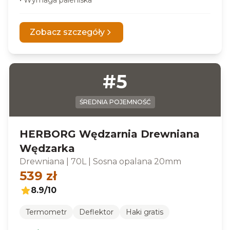
•
Wymaga paleniska
Zobacz szczegóły
#
5
ŚREDNIA POJEMNOŚĆ
HERBORG Wędzarnia Drewniana
Wędzarka
Drewniana
|
70L
|
Sosna opalana 20mm
539
zł
8.9
/10
Termometr
Deflektor
Haki gratis