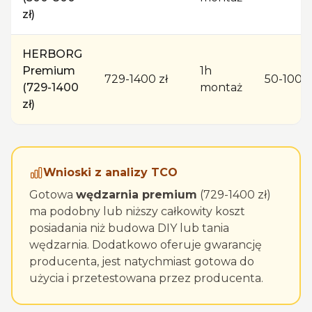
zł)
HERBORG
Premium
1h
729-1400 zł
50-100 z
(729-1400
montaż
zł)
Wnioski z analizy TCO
Gotowa
wędzarnia premium
(729-1400 zł)
ma podobny lub niższy całkowity koszt
posiadania niż budowa DIY lub tania
wędzarnia. Dodatkowo oferuje gwarancję
producenta, jest natychmiast gotowa do
użycia i przetestowana przez producenta.