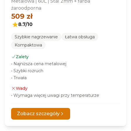
Metalowa
|
60L
|
Stal 2mm + farba
żaroodporna
509
zł
8.7
/10
Szybkie nagrzewanie
Łatwa obsługa
Kompaktowa
Zalety
•
Najniższa cena metalowej
•
Szybki rozruch
•
Trwała
Wady
•
Wymaga więcej uwagi przy temperaturze
Zobacz szczegóły