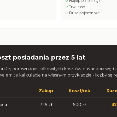
Najlepsza izolacja
Trwałość
Duża pojemność
szt posiadania przez 5 lat
niżej porównanie całkowitych kosztów posiadania wędzar
walem te kalkulacje na własnym przykładzie - liczby są re
Zakup
Koszt/rok
Raze
ana
729 zł
500 zł
32