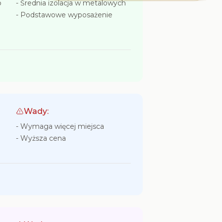
o
-
Średnia izolacja w metalowych
-
Podstawowe wyposażenie
Wady:
-
Wymaga więcej miejsca
-
Wyższa cena