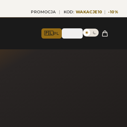
PROMOCJA
|
KOD:
WAKACJE10
|
-
10
%
🇵🇱
🇩🇪
PL
DE