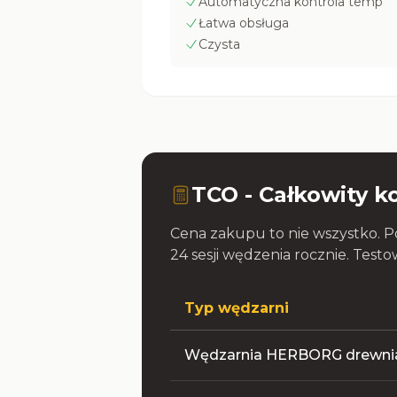
Automatyczna kontrola temp
Łatwa obsługa
Czysta
TCO - Całkowity ko
Cena zakupu to nie wszystko. Po
24 sesji wędzenia rocznie. Testo
Typ wędzarni
Wędzarnia HERBORG drewni