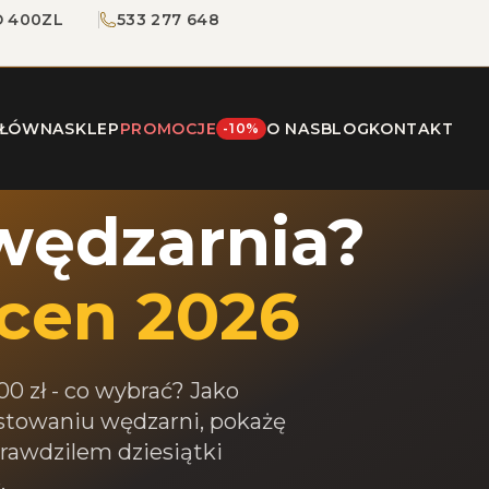
 400ZL
533 277 648
GŁÓWNA
SKLEP
PROMOCJE
O NAS
BLOG
KONTAKT
-10%
 wędzarnia?
cen 2026
 zł - co wybrać? Jako
estowaniu wędzarni, pokażę
prawdzilem dziesiątki
.