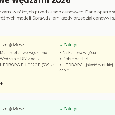
owe wędzarni 2026
ędzarni w różnych przedziałach cenowych. Dane oparte 
 różnych modeli. Sprawdzilem każdy przedział cenowy i
 znajdziesz:
Zalety:
Małe metalowe wędzarnie
+
Niska cena wejścia
Wędzarnie DIY z beczki
+
Dobre na start
HERBORG EH-092OP (509 zł)
+
HERBORG - jakość w niskiej
cenie
ch
 znajdziesz:
Zalety: