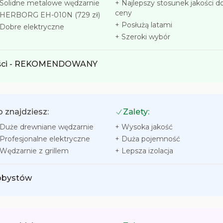
Solidne metalowe wędzarnie
+
Najlepszy stosunek jakości d
ceny
HERBORG EH-010N (729 zł)
+
Posłużą latami
Dobre elektryczne
+
Szeroki wybór
zości - REKOMENDOWANY
 znajdziesz:
Zalety:
Duże drewniane wędzarnie
+
Wysoka jakość
Profesjonalne elektryczne
+
Duża pojemność
Wędzarnie z grillem
+
Lepsza izolacja
obbystów