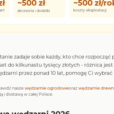
zł
~500 zł
~500 zł/ro
art
koszty eksploatacji
akcesoria i dodatki
ytanie zadaje sobie każdy, kto chce rozpoczą
et do kilkunastu tysięcy złotych - różnica jes
ędzarni przez ponad 10 lat, pomogę Ci wybrać
prawdź nasze
wędzarnie ogrodowe
oraz
wędzarnie drewn
ą i dostawą w całej Polsce.