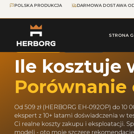
Przejdź do głównej treści
Przejdź do nawigacji
POLSKA PRODUKCJA
DARMOWA DOSTAWA OD
Strona główna
/
Blog
/
Ile kosztuje wędzarnia?
STRONA 
Poradnik zakupowy
Aktualizacja 2026
Ile kosztuje
Porównanie 
Od 509 zł (HERBORG EH-092OP) do 10 000
ekspert z 10+ latami doświadczenia w t
Ci realne koszty zakupu i eksploatacji. S
modeli - oto moje szczere rekomendacje