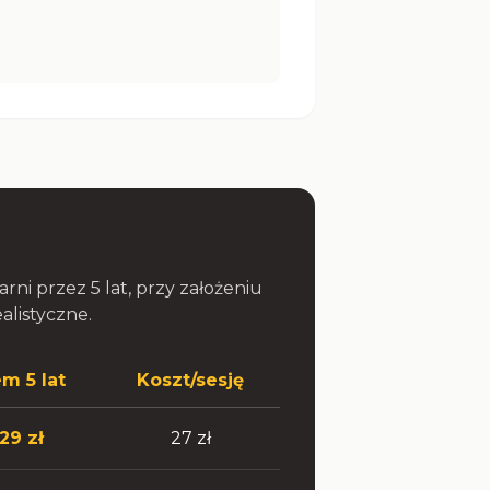
ni przez 5 lat, przy założeniu
alistyczne.
m 5 lat
Koszt/sesję
29 zł
27 zł