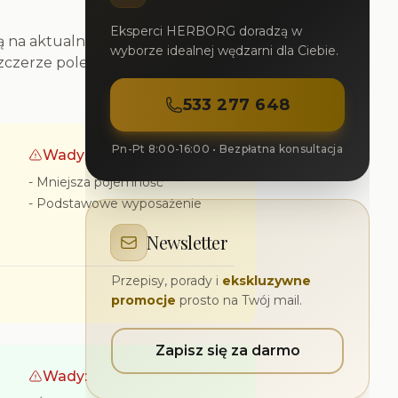
Eksperci HERBORG doradzą w
są na aktualnych cenach rynkowych
wyborze idealnej wędzarni dla Ciebie.
 szczerze polecam środkowy
533 277 648
Pn-Pt 8:00-16:00 • Bezpłatna konsultacja
Wady:
-
Mniejsza pojemność
-
Podstawowe wyposażenie
Newsletter
Przepisy, porady i
ekskluzywne
promocje
prosto na Twój mail.
Zapisz się za darmo
Wady: