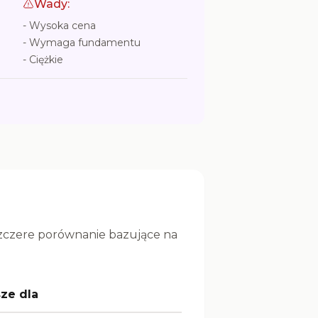
Wady:
-
Wysoka cena
-
Wymaga fundamentu
-
Ciężkie
 szczere porównanie bazujące na
sze dla