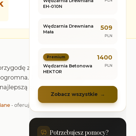
k
Wędzarnia Drewniana
PLN
EH-010N
Wędzarnia Drewniana
509
Mała
PLN
1400
Premium
Wędzarnia Betonowa
PLN
ć przygodę z wędzeniem. Ceny
HEKTOR
t ogromna. Jako ekspert, który
 najlepszą opcję do Twojego
Zobacz wszystkie
→
iane
- oferujemy najlepszy stosunek
Potrzebujesz pomocy?