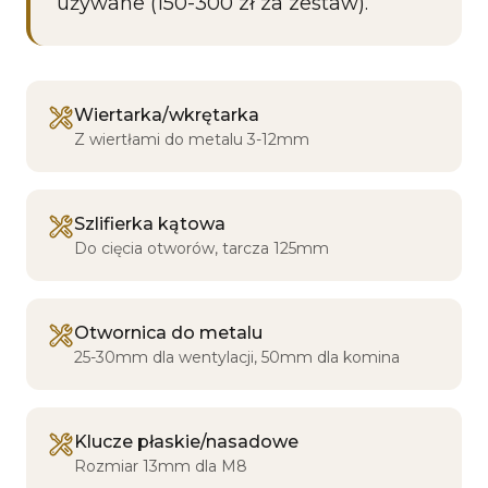
używane (150-300 zł za zestaw).
Wiertarka/wkrętarka
Z wiertłami do metalu 3-12mm
Szlifierka kątowa
Do cięcia otworów, tarcza 125mm
Otwornica do metalu
25-30mm dla wentylacji, 50mm dla komina
Klucze płaskie/nasadowe
Rozmiar 13mm dla M8