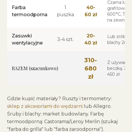
Czarna lub
Farba
1
40-
grafitowa, d
600°C, TYL
termoodporna
puszka
60 zł
na zewnątr
Zasuwki
20-
Lub zrób z
3-4 szt.
blachy 2m
wentylacyjne
40 zł
310-
Z używaną
680
RAZEM (szacunkowo)
beczką: 200
450 zł
zł
Gdzie kupić materiały? Ruszty i termometry:
sklep z akcesoriami do wędzarni
lub Allegro.
Śruby i blachy: market budowlany. Farbę
termoodporną: Castorama/Leroy Merlin (szukaj
"farba do grilla" lub "farba żaroodporna").