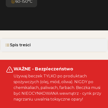
60-150°C
Spis treści
WAŻNE - Bezpieczeństwo
Używaj beczek TYLKO po produktach
spożywczych (olej, miód, oliwa). NIGDY po
chemikaliach, paliwach, farbach. Beczka musi
być NIEOCYNKOWANA wewnątrz - cynk przy
nagrzaniu uwalnia toksyczne opary!