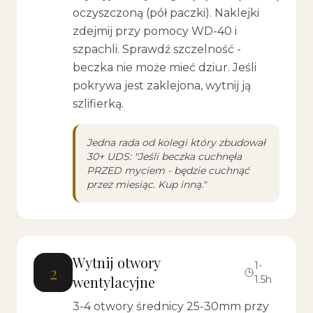
oczyszczoną (pół paczki). Naklejki
zdejmij przy pomocy WD-40 i
szpachli. Sprawdź szczelność -
beczka nie może mieć dziur. Jeśli
pokrywa jest zaklejona, wytnij ją
szlifierką.
Jedna rada od kolegi który zbudował
30+ UDS: "Jeśli beczka cuchnęła
PRZED myciem - będzie cuchnąć
przez miesiąc. Kup inną."
Wytnij otwory
1-
2
wentylacyjne
1.5h
3-4 otwory średnicy 25-30mm przy