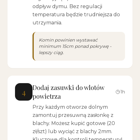
odpływ dymu. Bez regulacji
temperatura będzie trudniejsza do
utrzymania.
Komin powinien wystawać
minimum 15cm ponad pokrywę -
lepszy ciąg.
Dodaj zasuwki do wlotów
4
1h
powietrza
Przy każdym otworze dolnym
zamontuj przesuwną zasłonkę z
blachy. Możesz kupić gotowe (20
zł/szt) lub wyciąć z blachy 2mm.
Kluczowe dla kontroli temperatury!