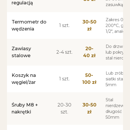
regulacją
zasuwką
Zakres 0-
Termometr do
30-50
1 szt.
200°C, gwi
wędzenia
zł
1/2", analo
Do drzwicz
Zawiasy
20-
2-4 szt.
lub pokrywy
stalowe
40 zł
stal nierdz
Lub zrób s
Koszyk na
50-
1 szt.
siatki stalow
węgiel/żar
100 zł
5mm
Stal
Śruby M8 +
20-30
30-50
nierdzewna 
długość 40-
nakrętki
szt.
zł
50mm