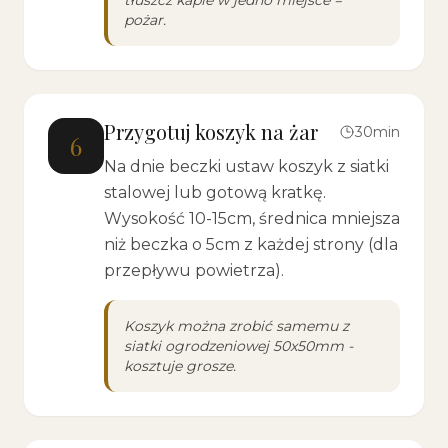
tłuszcz kapie w jedno miejsce =
pożar.
Przygotuj koszyk na żar
30min
6
Na dnie beczki ustaw koszyk z siatki
stalowej lub gotową kratkę.
Wysokość 10-15cm, średnica mniejsza
niż beczka o 5cm z każdej strony (dla
przepływu powietrza).
Koszyk można zrobić samemu z
siatki ogrodzeniowej 50x50mm -
kosztuje grosze.