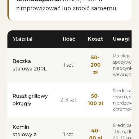
zimprowizować lub zrobić samemu.
Materiał
Ilość
Koszt
Uwagi
Po oleju
50-
Beczka
spożywczy
1 szt.
200
nieocynkow
stalowa 200L
zł
wewnątrz
Średnica
Ruszt grillowy
50-
~55cm, stal
2-3 szt.
nierdzewna 
okrągły
100 zł
chromowan
Średnica 8-
Komin
40-
10cm, dług
stalowy z
1 szt.
20-30cm, z
80 zł