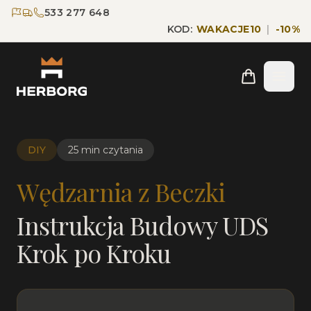
Przejdź do głównej treści
Przejdź do nawigacji
533 277 648
KOD:
WAKACJE10
|
-
10
%
Strona główna
Strona główna
Blog
Wędzarnia z beczki - instrukcja
DIY
25 min czytania
Wędzarnia z Beczki
Instrukcja Budowy UDS
Krok po Kroku