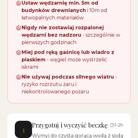
Ustaw wędzarnię min. 5m od
budynków drewnianych
i 10m od
łatwopalnych materiałów
Nigdy nie zostawiaj rozpalonej
wędzarni bez nadzoru
- szczególnie w
pierwszych godzinach
Miej pod ręką gaśnicę lub wiadro z
piaskiem
- węgiel może wystrzelić
iskrami
Nie używaj podczas silnego wiatru
-
ryzyko rozrzutu żaru i
niekontrolowanego pożaru
Przygotuj i wyczyść beczkę
1-2h
1
Wymyj do czysta gorącą wodą z sodą