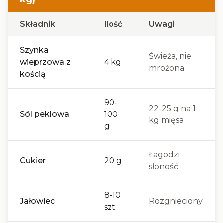
Składnik
Ilość
Uwagi
Szynka
Świeża, nie
wieprzowa z
4 kg
mrożona
kością
90-
22-25 g na 1
Sól peklowa
100
kg mięsa
g
Łagodzi
Cukier
20 g
słoność
8-10
Jałowiec
Rozgnieciony
szt.