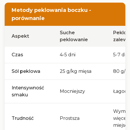
Metody peklowania boczku -
porównanie
Suche
Peklo
Aspekt
peklowanie
zalew
Czas
4-5 dni
5-7 dni
Sól peklowa
25 g/kg mięsa
80 g/l
Intensywność
Mocniejszy
Łagodn
smaku
Wyma
Trudność
Prostsza
więcej
miejsca