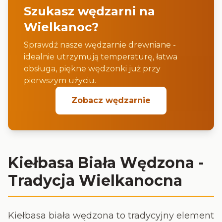
Szukasz wędzarni na
Wielkanoc?
Sprawdź nasze wędzarnie drewniane -
idealnie utrzymują temperaturę, łatwa
obsługa, piękne wędzonki już przy
pierwszym użyciu.
Zobacz wędzarnie
Kiełbasa Biała Wędzona -
Tradycja Wielkanocna
Kiełbasa biała wędzona to tradycyjny element