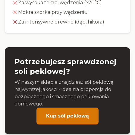
Za wysoka temp. wędzenia (>70°C)
Mokra skórka przy wędzeniu
Za intensywne drewno (dąb, hikora)
Potrzebujesz sprawdzonej
soli peklowej?
W naszym sklepie znajdziesz sól peklową
najwyższej jakości - idealna proporcja do
bezpiecznego i smacznego peklowania
domowego.
Kup sól peklową