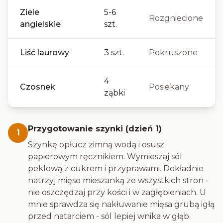
Ziele
5-6
Rozgniecione
angielskie
szt.
Liść laurowy
3 szt.
Pokruszone
4
Czosnek
Posiekany
ząbki
Przygotowanie szynki (dzień 1)
1
Szynkę opłucz zimną wodą i osusz
papierowym ręcznikiem. Wymieszaj sól
peklową z cukrem i przyprawami. Dokładnie
natrzyj mięso mieszanką ze wszystkich stron -
nie oszczędzaj przy kości i w zagłębieniach. U
mnie sprawdza się nakłuwanie mięsa grubą igłą
przed natarciem - sól lepiej wnika w głąb.