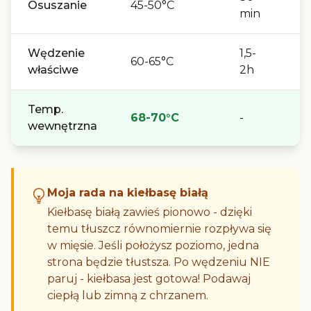
Osuszanie
45-50°C
min
d
Wędzenie
1,5-
Le
60-65°C
właściwe
2h
o
Temp.
68-70°C
-
G
wewnętrzna
Moja rada na kiełbasę białą
Kiełbasę białą zawieś pionowo - dzięki
temu tłuszcz równomiernie rozpływa się
w mięsie. Jeśli położysz poziomo, jedna
strona będzie tłustsza. Po wędzeniu NIE
paruj - kiełbasa jest gotowa! Podawaj
ciepłą lub zimną z chrzanem.