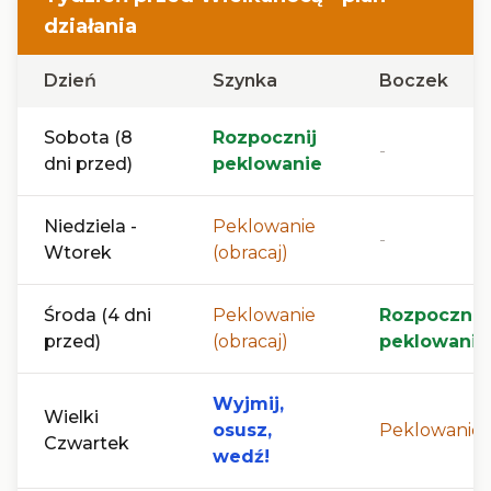
działania
Dzień
Szynka
Boczek
Sobota (8
Rozpocznij
-
dni przed)
peklowanie
Niedziela -
Peklowanie
-
Wtorek
(obracaj)
Środa (4 dni
Peklowanie
Rozpocznij
przed)
(obracaj)
peklowanie
Wyjmij,
Wielki
osusz,
Peklowanie
Czwartek
wedź!