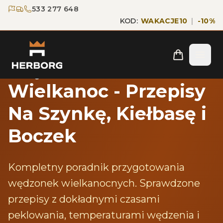
Przejdź do głównej treści
Przejdź do nawigacji
533 277 648
KOD:
WAKACJE10
|
-
10
%
Strona główna
Blog
Wędzenie na Wielkanoc
Wędzenie Na
Wielkanoc - Przepisy
Na Szynkę, Kiełbasę i
Boczek
Kompletny poradnik przygotowania
wędzonek wielkanocnych. Sprawdzone
przepisy z dokładnymi czasami
peklowania, temperaturami wędzenia i