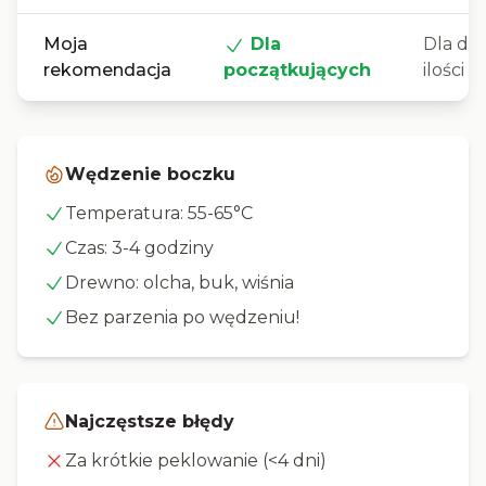
Moja
Dla
Dla du
rekomendacja
początkujących
ilości
Wędzenie boczku
Temperatura: 55-65°C
Czas: 3-4 godziny
Drewno: olcha, buk, wiśnia
Bez parzenia po wędzeniu!
Najczęstsze błędy
Za krótkie peklowanie (<4 dni)