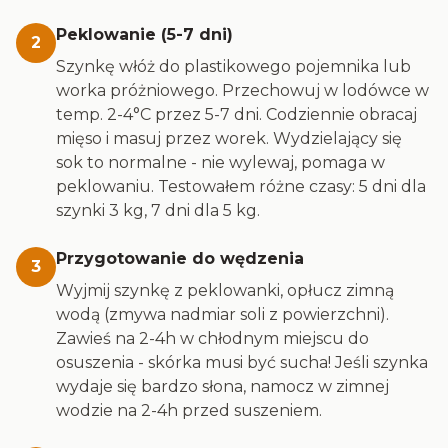
Peklowanie (5-7 dni)
2
Szynkę włóż do plastikowego pojemnika lub
worka próżniowego. Przechowuj w lodówce w
temp. 2-4°C przez 5-7 dni. Codziennie obracaj
mięso i masuj przez worek. Wydzielający się
sok to normalne - nie wylewaj, pomaga w
peklowaniu. Testowałem różne czasy: 5 dni dla
szynki 3 kg, 7 dni dla 5 kg.
Przygotowanie do wędzenia
3
Wyjmij szynkę z peklowanki, opłucz zimną
wodą (zmywa nadmiar soli z powierzchni).
Zawieś na 2-4h w chłodnym miejscu do
osuszenia - skórka musi być sucha! Jeśli szynka
wydaje się bardzo słona, namocz w zimnej
wodzie na 2-4h przed suszeniem.