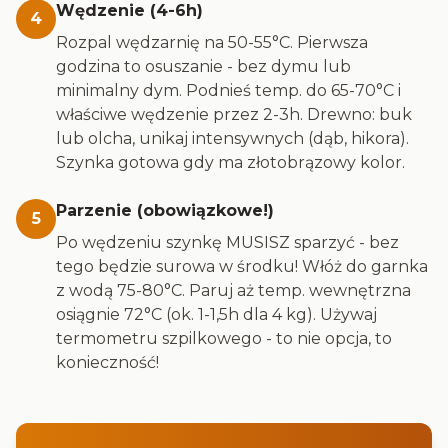
Wędzenie (4-6h)
4
Rozpal wędzarnię na 50-55°C. Pierwsza
godzina to osuszanie - bez dymu lub
minimalny dym. Podnieś temp. do 65-70°C i
właściwe wędzenie przez 2-3h. Drewno: buk
lub olcha, unikaj intensywnych (dąb, hikora).
Szynka gotowa gdy ma złotobrązowy kolor.
Parzenie (obowiązkowe!)
5
Po wędzeniu szynkę MUSISZ sparzyć - bez
tego będzie surowa w środku! Włóż do garnka
z wodą 75-80°C. Paruj aż temp. wewnętrzna
osiągnie 72°C (ok. 1-1,5h dla 4 kg). Używaj
termometru szpilkowego - to nie opcja, to
konieczność!