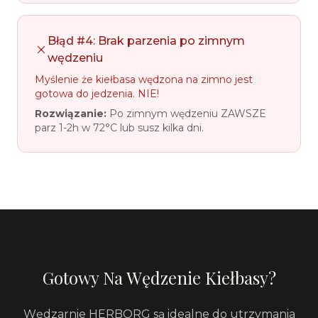
Błąd #4: Brak parzenia po zimnym
wędzeniu
Myślenie że kiełbasa wędzona na zimno jest
gotowa do jedzenia. NIE!
Rozwiązanie:
Po zimnym wędzeniu ZAWSZE
parz 1-2h w 72°C lub susz kilka dni.
Gotowy Na Wędzenie Kiełbasy?
Wędzarnie HERBORG są idealne do utrzymania