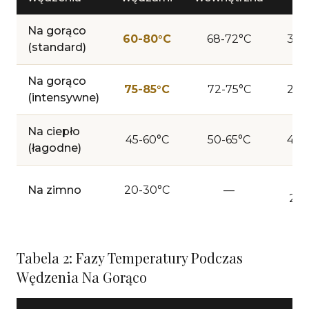
Na gorąco
60-80°C
68-72°C
3-5
(standard)
Na gorąco
75-85°C
72-75°C
2-3
(intensywne)
Na ciepło
45-60°C
50-65°C
4-6
(łagodne)
8-
Na zimno
20-30°C
—
24
Tabela 2: Fazy Temperatury Podczas
Wędzenia Na Gorąco