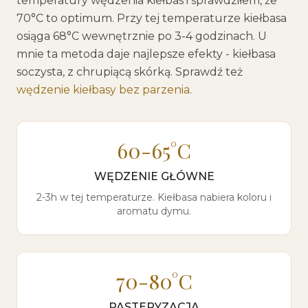
temperatury wędzenia kiełbas i sprawdziłem, że
70°C to optimum. Przy tej temperaturze kiełbasa
osiąga 68°C wewnętrznie po 3-4 godzinach. U
mnie ta metoda daje najlepsze efekty - kiełbasa
soczysta, z chrupiącą skórką. Sprawdź też
wędzenie kiełbasy bez parzenia
.
60-65°C
WĘDZENIE GŁÓWNE
2-3h w tej temperaturze. Kiełbasa nabiera koloru i
aromatu dymu.
70-80°C
PASTERYZACJA