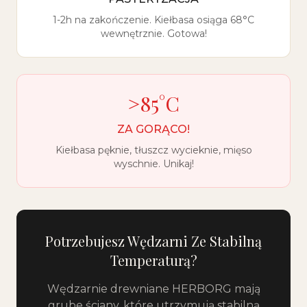
1-2h na zakończenie. Kiełbasa osiąga 68°C
wewnętrznie. Gotowa!
>85°C
ZA GORĄCO!
Kiełbasa pęknie, tłuszcz wycieknie, mięso
wyschnie. Unikaj!
Potrzebujesz Wędzarni Ze Stabilną
Temperaturą?
Wędzarnie drewniane HERBORG mają
grube ściany, które utrzymują stabilną