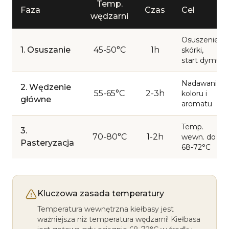
Temp.
Faza
Czas
Cel
wędzarni
Osuszenie
1. Osuszanie
45-50°C
1h
skórki,
start dymu
Nadawanie
2. Wędzenie
55-65°C
2-3h
koloru i
główne
aromatu
Temp.
3.
70-80°C
1-2h
wewn. do
Pasteryzacja
68-72°C
Kluczowa zasada temperatury
Temperatura wewnętrzna kiełbasy jest
ważniejsza niż temperatura wędzarni! Kiełbasa