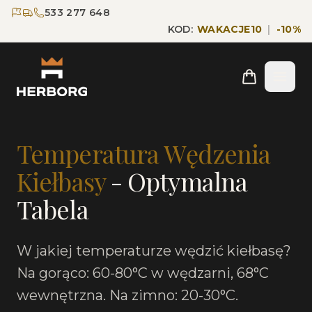
Przejdź do głównej treści
Przejdź do nawigacji
533 277 648
KOD:
WAKACJE10
|
-
10
%
Strona główna
Blog
Temperatura Wędzenia Kiełbasy
Temperatura Wędzenia
Kiełbasy
- Optymalna
Tabela
W jakiej temperaturze wędzić kiełbasę?
Na gorąco: 60-80°C w wędzarni, 68°C
wewnętrzna. Na zimno: 20-30°C.