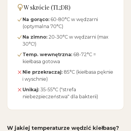
W skrócie (TL;DR)
Na gorąco:
60-80°C w wędzarni
(optymalna 70°C)
Na zimno:
20-30°C w wędzarni (max
30°C!)
Temp. wewnętrzna:
68-72°C =
kiełbasa gotowa
Nie przekraczaj:
85°C (kiełbasa pęknie
i wyschnie)
Unikaj:
35-55°C ("strefa
niebezpieczeństwa" dla bakterii)
W jakiej temperaturze wędzić kiełbasę?