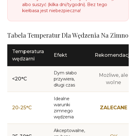
albo suszyć (kilka dni/tygodni). Bez tego
kiełbasa jest niebezpieczna!
Tabela Temperatur Dla Wędzenia Na Zimno
Temperatura
Efekt
Rekomendacja
wędzarni
Dym słabo
Możliwe, ale
<20°C
przywiera,
wolne
długi czas
Idealne
warunki
20-25°C
ZALECANE
zimnego
wędzenia
Akceptowalne,