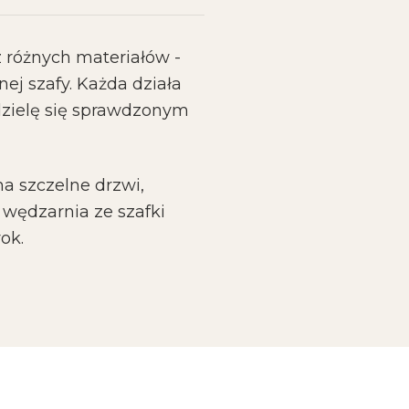
z różnych materiałów -
j szafy. Każda działa
dzielę się sprawdzonym
a szczelne drzwi,
 wędzarnia ze szafki
ok.