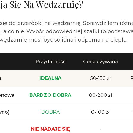
ają Się Na Wędzarnię?
się do przeróbki na wędzarnię. Sprawdziłem różne 
 a co nie. Wybór odpowiedniej szafki to podstaw
wędzarnię musi być solidna i odporna na ciepło.
Przydatność
Cena używana
a
IDEALNA
50-150 zł
P
ynowa
BARDZO DOBRA
80-200 zł
wno)
DOBRA
0-100 zł
NIE NADAJE SIĘ
-