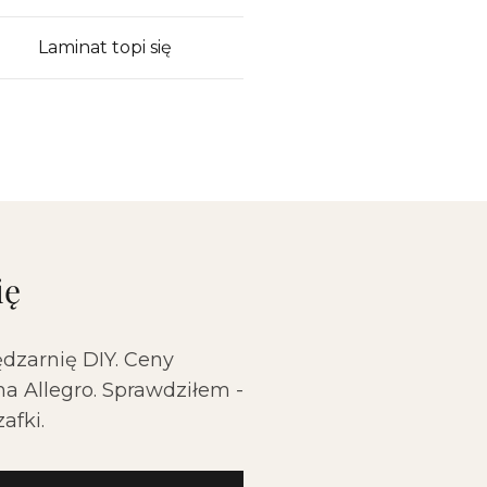
Laminat topi się
ię
ędzarnię DIY. Ceny
a Allegro. Sprawdziłem -
afki.