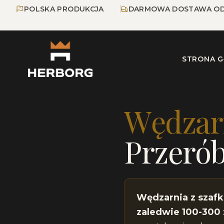
Przejdź do głównej treści
Przejdź do nawigacji
POLSKA PRODUKCJA
DARMOWA DOSTAWA OD
STRONA 
Strona główna
Blog
Wę
Wędzarn
Przerób
Wędzarnia z szafki
zaledwie 100-300 z