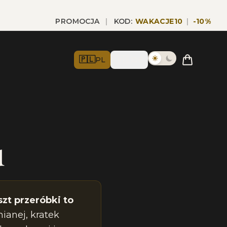
PROMOCJA
|
KOD:
WAKACJE10
|
-
10
%
🇵🇱
🇩🇪
PL
DE
u
zt przeróbki to
ianej, kratek