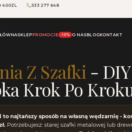
 400ZL
533 277 648
GŁÓWNA
SKLEP
PROMOCJE
O NAS
BLOG
KONTAKT
-10%
dzarnia Z Szafki
ia Z Szafki
- DIY
ka Krok Po Krok
 to najtańszy sposób na własną wędzarnię - kos
ł.
Potrzebujesz: starej szafki metalowej lub drewn