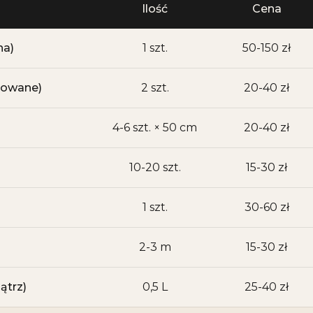
Ilość
Cena
na)
1 szt.
50-150 zł
ulowane)
2 szt.
20-40 zł
4-6 szt. × 50 cm
20-40 zł
10-20 szt.
15-30 zł
1 szt.
30-60 zł
2-3 m
15-30 zł
ątrz)
0,5 L
25-40 zł