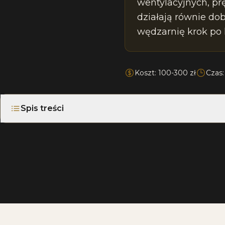
wentylacyjnych, pr
działają równie dob
wędzarnię krok po 
Koszt: 100-300 zł
Czas
Spis treści