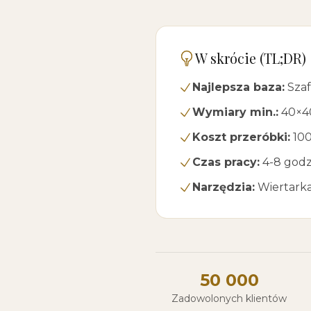
W skrócie (TL;DR)
Najlepsza baza:
Szaf
Wymiary min.:
40×40
Koszt przeróbki:
100
Czas pracy:
4-8 godz
Narzędzia:
Wiertarka,
50 000
Zadowolonych klientów