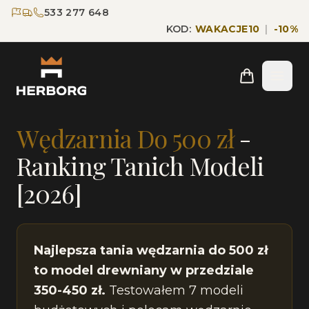
Przejdź do głównej treści
Przejdź do nawigacji
533 277 648
KOD:
WAKACJE10
|
-
10
%
Strona główna
Blog
Wędzarnia Do 500 zł Ranking
Wędzarnia Do 500 zł
-
Ranking Tanich Modeli
[2026]
Najlepsza tania wędzarnia do 500 zł
to model drewniany w przedziale
350-450 zł.
Testowałem 7 modeli