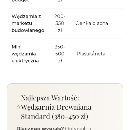
Wędzarnia z
200-
marketu
350
Cienka blacha
3-
budowlanego
zł
Mini
350-
wędzarnia
500
Plastik/metal
2-
elektryczna
zł
Najlepsza Wartość:
Wędzarnia Drewniana
Standard (380-450 zł)
Dlaczego wygrała?
Optymalna