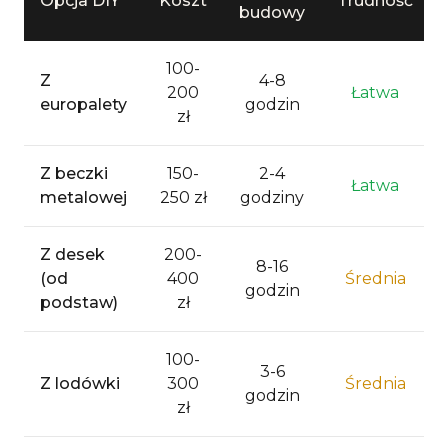
Opcja DIY
Koszt
Trudność
budowy
100-
Z
4-8
200
Łatwa
europalety
godzin
zł
Z beczki
150-
2-4
Łatwa
metalowej
250 zł
godziny
Z desek
200-
8-16
(od
400
Średnia
godzin
podstaw)
zł
100-
3-6
Z lodówki
300
Średnia
godzin
zł