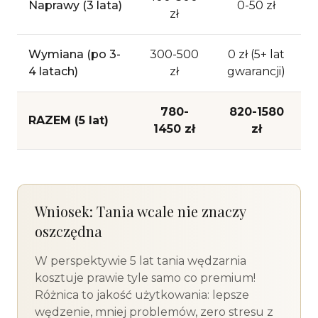
Naprawy (3 lata)
0-50 zł
zł
Wymiana (po 3-
300-500
0 zł (5+ lat
4 latach)
zł
gwarancji)
780-
820-1580
RAZEM (5 lat)
1450 zł
zł
Wniosek: Tania wcale nie znaczy
oszczędna
W perspektywie 5 lat tania wędzarnia
kosztuje prawie tyle samo co premium!
Różnica to jakość użytkowania: lepsze
wędzenie, mniej problemów, zero stresu z