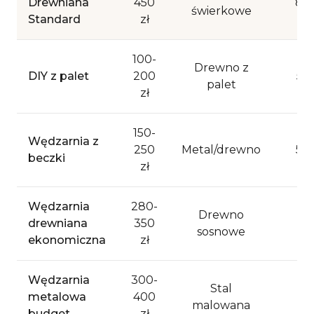
Drewniana
450
8-1
świerkowe
Standard
zł
100-
Drewno z
DIY z palet
200
5-1
palet
zł
150-
Wędzarnia z
250
Metal/drewno
5-1
beczki
zł
Wędzarnia
280-
Drewno
drewniana
350
5-
sosnowe
ekonomiczna
zł
Wędzarnia
300-
Stal
metalowa
400
5-
malowana
budget
zł