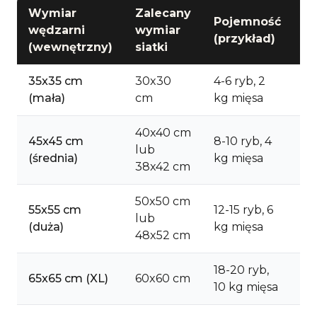
Wymiar
Zalecany
Pojemność
Il
wędzarni
wymiar
(przykład)
si
(wewnętrzny)
siatki
35x35 cm
30x30
4-6 ryb, 2
2
(mała)
cm
kg mięsa
si
40x40 cm
45x45 cm
8-10 ryb, 4
3
lub
(średnia)
kg mięsa
si
38x42 cm
50x50 cm
55x55 cm
12-15 ryb, 6
3-
lub
(duża)
kg mięsa
si
48x52 cm
18-20 ryb,
4
65x65 cm (XL)
60x60 cm
10 kg mięsa
si