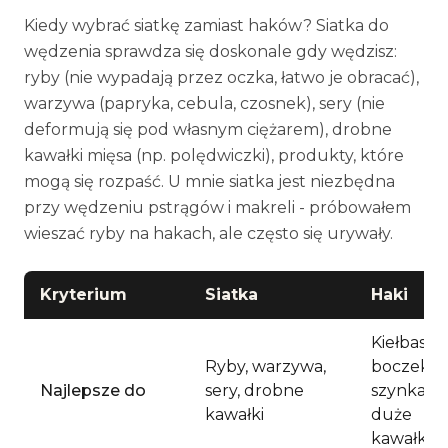
Kiedy wybrać siatkę zamiast haków? Siatka do
wędzenia sprawdza się doskonale gdy wędzisz:
ryby (nie wypadają przez oczka, łatwo je obracać),
warzywa (papryka, cebula, czosnek), sery (nie
deformują się pod własnym ciężarem), drobne
kawałki mięsa (np. polędwiczki), produkty, które
mogą się rozpaść. U mnie siatka jest niezbędna
przy wędzeniu pstrągów i makreli - próbowałem
wieszać ryby na hakach, ale często się urywały.
Kryterium
Siatka
Haki
Kiełbasy,
Ryby, warzywa,
boczek,
Najlepsze do
sery, drobne
szynka,
kawałki
duże
kawałki