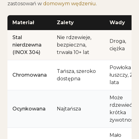
zastosowań w
domowym wędzeniu
.
Materiał
Zalety
Wady
Stal
Nie rdzewieje,
Droga,
nierdzewna
bezpieczna,
ciężka
(INOX 304)
trwała 10+ lat
Powłoka się
Tańsza, szeroko
Chromowana
łuszczy, 2-4
dostępna
lata
Może
rdzewieć,
Ocynkowana
Najtańsza
krótka
żywotność
Mało