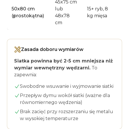
45x75 cm
50x80 cm
lub
15+ ryb, 8
3-
(prostokątna)
48x78
kg mięsa
si
cm
Zasada doboru wymiarów
Siatka powinna być 2-5 cm mniejsza niż
wymiar wewnętrzny wędzarni.
To
zapewnia:
Swobodne wsuwanie i wyjmowanie siatki
Przepływ dymu wokół siatki (ważne dla
równomiernego wędzenia)
Brak zacięć przy rozszerzaniu się metalu
w wysokiej temperaturze