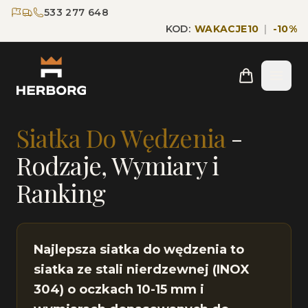
Przejdź do głównej treści
Przejdź do nawigacji
533 277 648
KOD:
WAKACJE10
|
-
10
%
Strona główna
Blog
Siatka Do Wędzenia
Siatka Do Wędzenia
-
Rodzaje, Wymiary i
Ranking
Najlepsza siatka do wędzenia to
siatka ze stali nierdzewnej (INOX
304) o oczkach 10-15 mm i