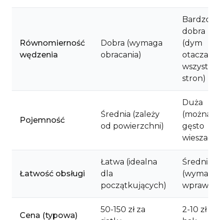
Bardzo
dobra
Równomierność
Dobra (wymaga
(dym
wędzenia
obracania)
otacza ze
wszystki
stron)
Duża
Średnia (zależy
(można
Pojemność
od powierzchni)
gęsto
wieszać)
Łatwa (idealna
Średnia
Łatwość obsługi
dla
(wymaga
początkujących)
wprawy)
50-150 zł za
2-10 zł za
Cena (typowa)