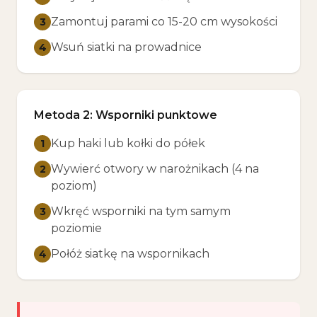
Zamontuj parami co 15-20 cm wysokości
3
Wsuń siatki na prowadnice
4
Metoda 2: Wsporniki punktowe
Kup haki lub kołki do półek
1
Wywierć otwory w narożnikach (4 na
2
poziom)
Wkręć wsporniki na tym samym
3
poziomie
Połóż siatkę na wspornikach
4