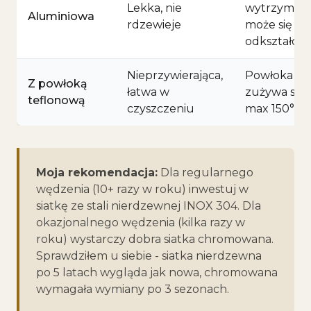
Lekka, nie
wytrzymała
Aluminiowa
rdzewieje
może się
odkształcić
Nieprzywierająca,
Powłoka
Z powłoką
łatwa w
zużywa się,
teflonową
czyszczeniu
max 150°C
Moja rekomendacja:
Dla regularnego
wędzenia (10+ razy w roku) inwestuj w
siatkę ze stali nierdzewnej INOX 304. Dla
okazjonalnego wędzenia (kilka razy w
roku) wystarczy dobra siatka chromowana.
Sprawdziłem u siebie - siatka nierdzewna
po 5 latach wygląda jak nowa, chromowana
wymagała wymiany po 3 sezonach.