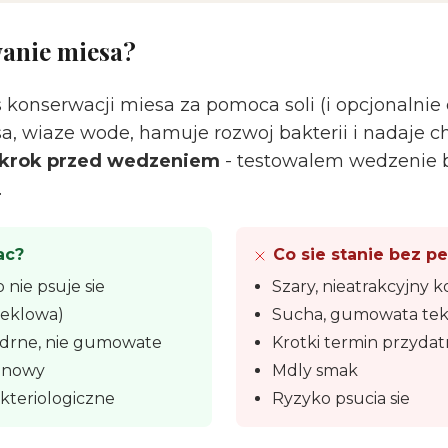
wanie miesa?
 konserwacji miesa za pomoca soli (i opcjonalnie 
a, wiaze wode, hamuje rozwoj bakterii i nadaje c
 krok przed wedzeniem
- testowalem wedzenie b
.
ac?
Co sie stanie bez p
 nie psuje sie
Szary, nieatrakcyjny k
peklowa)
Sucha, gumowata tek
jedrne, nie gumowate
Krotki termin przydat
inowy
Mdly smak
kteriologiczne
Ryzyko psucia sie