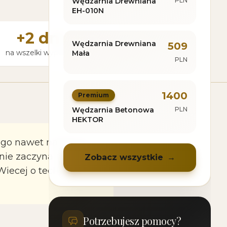
Wędzarnia Drewniana
PLN
EH-010N
+2 dni
Wędzarnia Drewniana
509
na wszelki wypadek
Mała
PLN
1400
Premium
Wędzarnia Betonowa
PLN
HEKTOR
ego nawet najlepsza
ie zaczyna sie od
Zobacz wszystkie
→
Wiecej o technikach
Potrzebujesz pomocy?