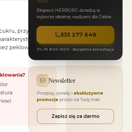
Eksperci HERBORG doradzą w
wyborze idealnej wędzarni dla Ciebie.
cukru, przypraw). Sol
533 277 648
harakterystyczny
ez peklowania i
Pn-Pt 8:00-16:00 • Bezpłatna konsultacja
eklowania?
Newsletter
olor
stura
Przepisy, porady i
ekskluzywne
promocje
prosto na Twój mail.
nosci
Zapisz się za darmo