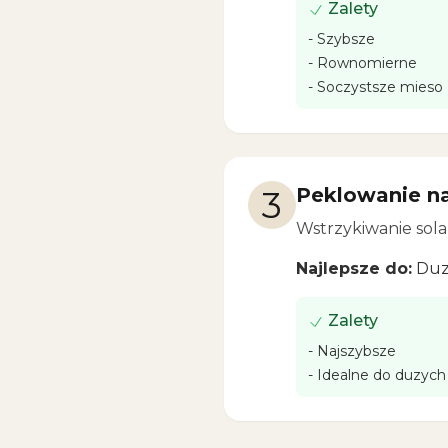
Zalety
-
Szybsze
-
Rownomierne
-
Soczystsze mieso
3
Peklowanie n
Wstrzykiwanie sola
Najlepsze do:
Duz
Zalety
-
Najszybsze
-
Idealne do duzyc