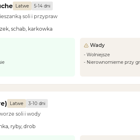
uche
Latwe
5-14 dni
eszanką soli i przypraw
zek, schab, karkowka
Wady
-
Wolniejsze
ie
-
Nierownomierne przy g
e)
Latwe
3-10 dni
orze soli i wody
nka, ryby, drob