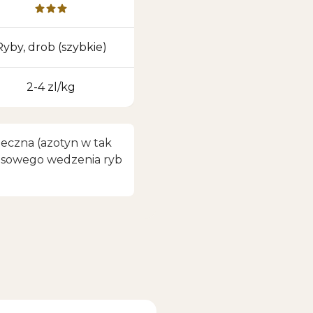
Ryby, drob (szybkie)
2-4 zl/kg
ieczna (azotyn w tak
presowego wedzenia ryb