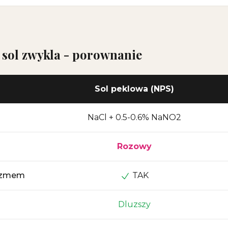
 sol zwykla - porownanie
Sol peklowa (NPS)
NaCl + 0.5-0.6% NaNO2
Rozowy
lizmem
TAK
Dluzszy