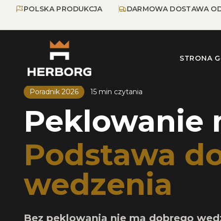
Przejdź do głównej treści
Przejdź do nawigacji
POLSKA PRODUKCJA
DARMOWA DOSTAWA OD
STRONA 
Strona glowna
/
Blog
/
Peklowanie miesa
Poradnik 2026
15 min czytania
Peklowanie 
Podstawa d
wedzenia
Bez peklowania nie ma dobrego wed