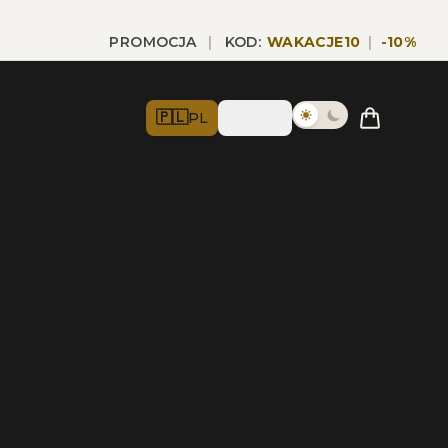
PROMOCJA
|
KOD:
WAKACJE10
|
-
10
%
🇵🇱
🇩🇪
PL
DE