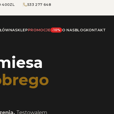
 400ZL
533 277 648
GŁÓWNA
SKLEP
PROMOCJE
O NAS
BLOG
KONTAKT
-10%
miesa
obrego
zenia.
Testowalem