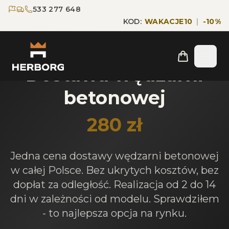
Przejdź do głównej treści
Przejdź do nawigacji
533 277 648
KOD:
WAKACJE10
|
-
10
%
Stała cena w całej Polsce
Dostawa wędzarni
betonowej
280 zł
Jedna cena dostawy wędzarni betonowej
w całej Polsce. Bez ukrytych kosztów, bez
dopłat za odległość. Realizacja od 2 do 14
dni w zależności od modelu. Sprawdziłem
- to najlepsza opcja na rynku.