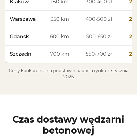
Kraków
180 km
300-400 zł
280
Warszawa
350 km
400-500 zł
280
Gdańsk
600 km
500-650 zł
280
Szczecin
700 km
550-700 zł
280
Ceny konkurencji na podstawie badania rynku z stycznia
2026
Czas dostawy wędzarni
betonowej