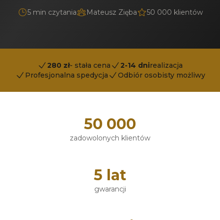
5 min czytania
Mateusz Zięba
50 000 klientów
280 zł
- stała cena
2-14 dni
realizacja
Profesjonalna spedycja
Odbiór osobisty możliwy
50 000
zadowolonych klientów
5 lat
gwarancji