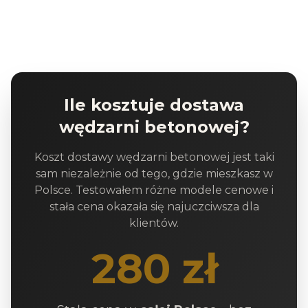
Ile kosztuje dostawa
wędzarni betonowej?
Koszt dostawy wędzarni betonowej jest taki
sam niezależnie od tego, gdzie mieszkasz w
Polsce. Testowałem różne modele cenowe i
stała cena okazała się najuczciwsza dla
klientów.
280 zł