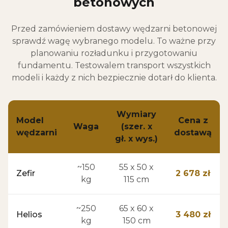
betonowych
Przed zamówieniem dostawy wędzarni betonowej
sprawdź wagę wybranego modelu. To ważne przy
planowaniu rozładunku i przygotowaniu
fundamentu. Testowalem transport wszystkich
modeli i każdy z nich bezpiecznie dotarł do klienta.
Wymiary
Model
Cena z
Waga
(szer. x
wędzarni
dostawą
gł. x wys.)
~150
55 x 50 x
Zefir
2 678 zł
kg
115 cm
~250
65 x 60 x
Helios
3 480 zł
kg
150 cm