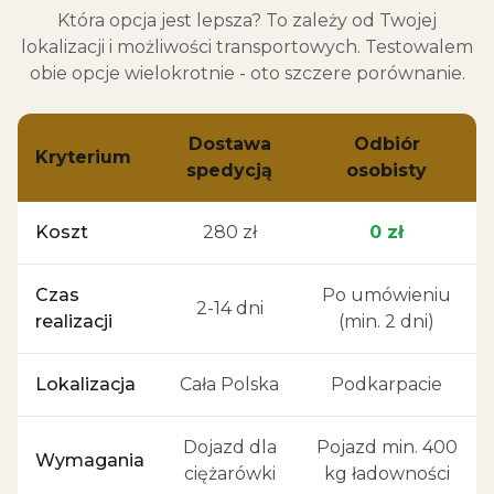
Która opcja jest lepsza? To zależy od Twojej
lokalizacji i możliwości transportowych. Testowalem
obie opcje wielokrotnie - oto szczere porównanie.
Dostawa
Odbiór
Kryterium
spedycją
osobisty
Koszt
280 zł
0 zł
Czas
Po umówieniu
2-14 dni
realizacji
(min. 2 dni)
Lokalizacja
Cała Polska
Podkarpacie
Dojazd dla
Pojazd min. 400
Wymagania
ciężarówki
kg ładowności