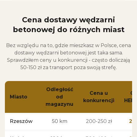
Cena dostawy wędzarni
betonowej do różnych miast
Bez względu na to, gdzie mieszkasz w Polsce, cena
dostawy wędzarni betonowej jest taka sama.
Sprawdziłem ceny u konkurencji - często doliczają
50-150 zł za transport poza swoją strefę.
Odległość
Cena u
Ce
Miasto
od
konkurencji
HER
magazynu
Rzeszów
50 km
200-250 zł
280