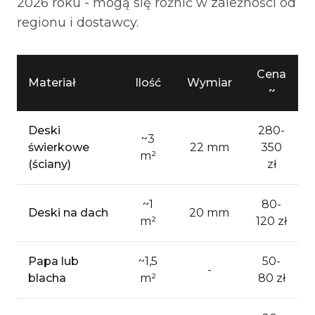
2026 roku - mogą się różnić w zależności od
regionu i dostawcy.
Cena
Materiał
Ilość
Wymiar
~
Deski
280-
~3
świerkowe
22 mm
350
m²
(ściany)
zł
~1
80-
Deski na dach
20 mm
m²
120 zł
Papa lub
~1,5
50-
-
blacha
m²
80 zł