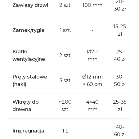
20-
Zawiasy drzwi
2 szt.
100 mm
30 zł
15-25
Zamek/rygiel
1 szt.
-
zł
Kratki
Ø70
25-
2 szt.
wentylacyjne
mm
40 zł
Pręty stalowe
Ø12 mm
30-
3 szt.
(haki)
× 60 cm
50 zł
Wkręty do
~200
4×40
25-35
drewna
szt.
mm
zł
40-
Impregnacja
1 L
-
60 zł