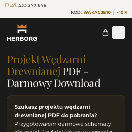
Przejdź do głównej treści
Przejdź do nawigacji
533 277 648
KOD:
WAKACJE10
|
-
10
%
Strona główna
Blog
Projekt Wędzarni PDF
Projekt Wędzarni
Drewnianej
PDF -
Darmowy Download
Szukasz projektu wędzarni
drewnianej PDF do pobrania?
Przygotowałem darmowe schematy