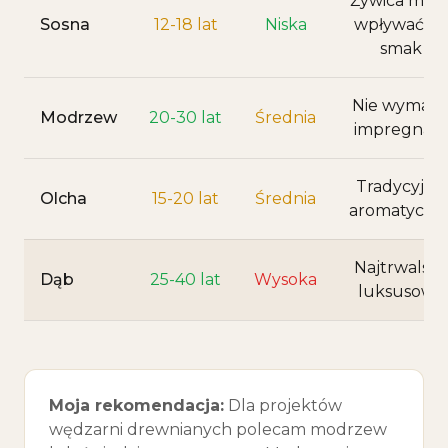
Żywica moż
Sosna
12-18 lat
Niska
wpływać na
smak
Nie wymag
Modrzew
20-30 lat
Średnia
impregnacji
Tradycyjna,
Olcha
15-20 lat
Średnia
aromatyczn
Najtrwalszy
Dąb
25-40 lat
Wysoka
luksusowy
Moja rekomendacja:
Dla projektów
wędzarni drewnianych polecam modrzew