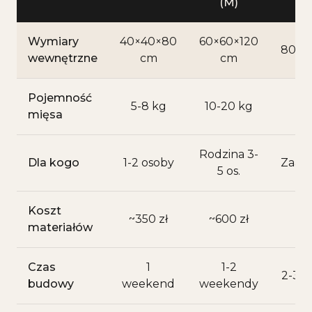
(M)
Wymiary
40×40×80
60×60×120
80×8
wewnętrzne
cm
cm
Pojemność
5-8 kg
10-20 kg
20
mięsa
Rodzina 3-
Dla kogo
1-2 osoby
Zaaw
5 os.
Koszt
~350 zł
~600 zł
~
materiałów
Czas
1
1-2
2-3 
budowy
weekend
weekendy