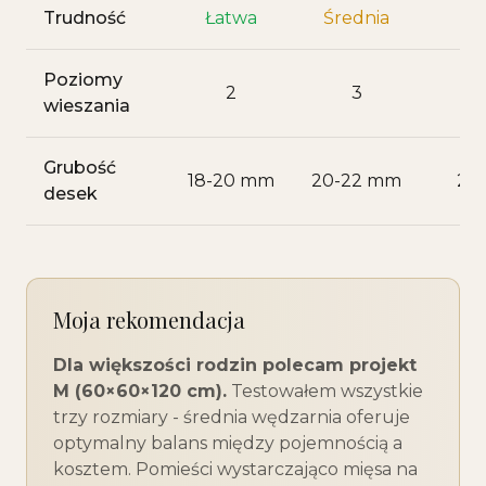
Trudność
Łatwa
Średnia
T
Poziomy
2
3
wieszania
Grubość
18-20 mm
20-22 mm
22
desek
Moja rekomendacja
Dla większości rodzin polecam projekt
M (60×60×120 cm).
Testowałem wszystkie
trzy rozmiary - średnia wędzarnia oferuje
optymalny balans między pojemnością a
kosztem. Pomieści wystarczająco mięsa na