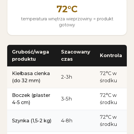
72°C
temperatura wnętrza wieprzowiny = produkt
gotowy
Grubość/waga
Szacowany
Kontrola
produktu
czas
Kiełbasa cienka
72°C w
2-3h
(do 32 mm)
środku
Boczek (plaster
72°C w
3-5h
4-5 cm)
środku
72°C w
Szynka (1,5-2 kg)
4-8h
środku