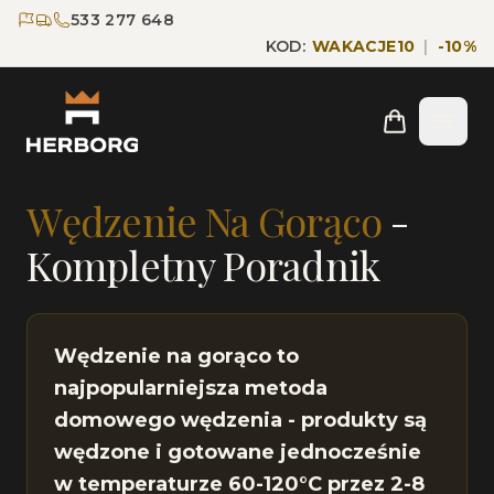
Przejdź do głównej treści
Przejdź do nawigacji
533 277 648
KOD:
WAKACJE10
|
-
10
%
Strona główna
Blog
Wędzenie Na Gorąco
Wędzenie Na Gorąco
-
Kompletny Poradnik
Wędzenie na gorąco to
najpopularniejsza metoda
domowego wędzenia - produkty są
wędzone i gotowane jednocześnie
w temperaturze 60-120°C przez 2-8