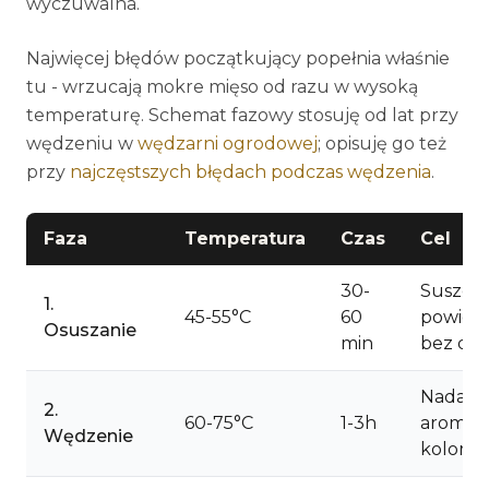
wyczuwalna.
Najwięcej błędów początkujący popełnia właśnie
tu - wrzucają mokre mięso od razu w wysoką
temperaturę. Schemat fazowy stosuję od lat przy
wędzeniu w
wędzarni ogrodowej
; opisuję go też
przy
najczęstszych błędach podczas wędzenia
.
Faza
Temperatura
Czas
Cel
30-
Suszeni
1.
45-55°C
60
powierz
Osuszanie
min
bez dy
Nadani
2.
60-75°C
1-3h
aromatu
Wędzenie
koloru