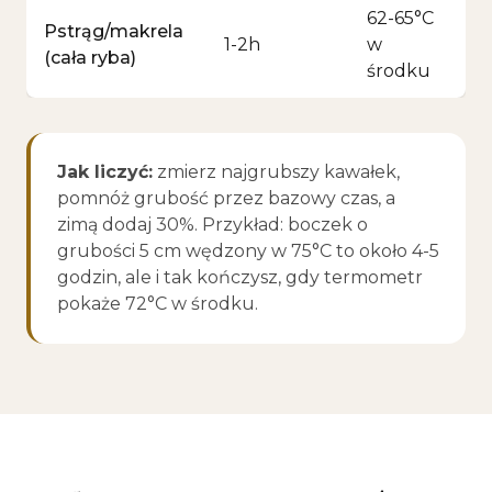
62-65°C
Pstrąg/makrela
1-2h
w
(cała ryba)
środku
Jak liczyć:
zmierz najgrubszy kawałek,
pomnóż grubość przez bazowy czas, a
zimą dodaj 30%. Przykład: boczek o
grubości 5 cm wędzony w 75°C to około 4-5
godzin, ale i tak kończysz, gdy termometr
pokaże 72°C w środku.