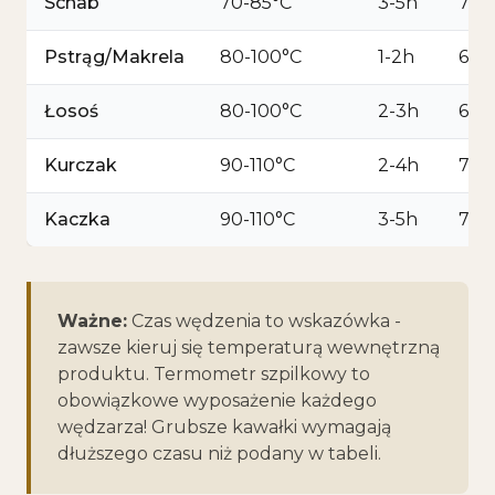
Schab
70-85°C
3-5h
72°
Pstrąg/Makrela
80-100°C
1-2h
62-
Łosoś
80-100°C
2-3h
62-
Kurczak
90-110°C
2-4h
74°
Kaczka
90-110°C
3-5h
74°
Ważne:
Czas wędzenia to wskazówka -
zawsze kieruj się temperaturą wewnętrzną
produktu. Termometr szpilkowy to
obowiązkowe wyposażenie każdego
wędzarza! Grubsze kawałki wymagają
dłuższego czasu niż podany w tabeli.