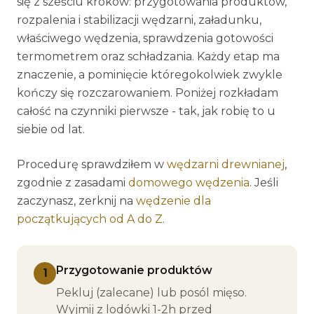
się z sześciu kroków: przygotowania produktów,
rozpalenia i stabilizacji wędzarni, załadunku,
właściwego wędzenia, sprawdzenia gotowości
termometrem oraz schładzania. Każdy etap ma
znaczenie, a pominięcie któregokolwiek zwykle
kończy się rozczarowaniem. Poniżej rozkładam
całość na czynniki pierwsze - tak, jak robię to u
siebie od lat.
Procedurę sprawdziłem w
wędzarni drewnianej
,
zgodnie z zasadami
domowego wędzenia
. Jeśli
zaczynasz, zerknij na
wędzenie dla
początkujących od A do Z
.
Przygotowanie produktów
1
Pekluj (zalecane) lub posól mięso.
Wyjmij z lodówki 1-2h przed