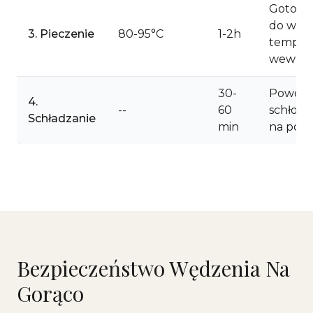
Gotowa
do właś
3. Pieczenie
80-95°C
1-2h
temp.
wewnęt
30-
Powoln
4.
--
60
schłodz
Schładzanie
min
na powi
Bezpieczeństwo Wędzenia Na
Gorąco