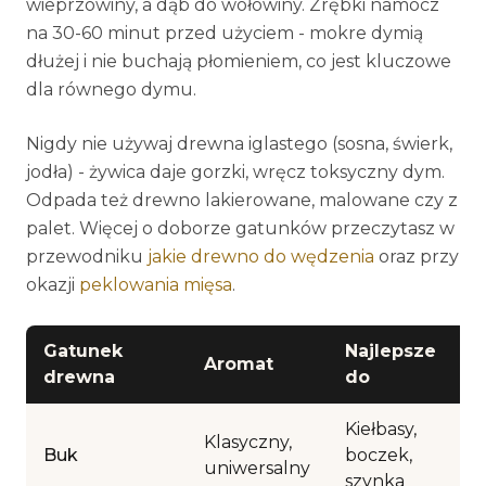
wieprzowiny, a dąb do wołowiny. Zrębki namocz
na 30-60 minut przed użyciem - mokre dymią
dłużej i nie buchają płomieniem, co jest kluczowe
dla równego dymu.
Nigdy nie używaj drewna iglastego (sosna, świerk,
jodła) - żywica daje gorzki, wręcz toksyczny dym.
Odpada też drewno lakierowane, malowane czy z
palet. Więcej o doborze gatunków przeczytasz w
przewodniku
jakie drewno do wędzenia
oraz przy
okazji
peklowania mięsa
.
Gatunek
Najlepsze
Aromat
drewna
do
Kiełbasy,
Klasyczny,
Buk
boczek,
uniwersalny
szynka