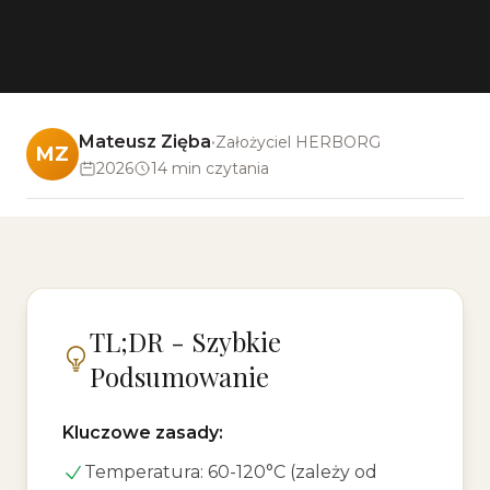
Mateusz Zięba
•
Założyciel HERBORG
MZ
2026
14 min
czytania
TL;DR - Szybkie
Podsumowanie
Kluczowe zasady:
Temperatura: 60-120°C (zależy od