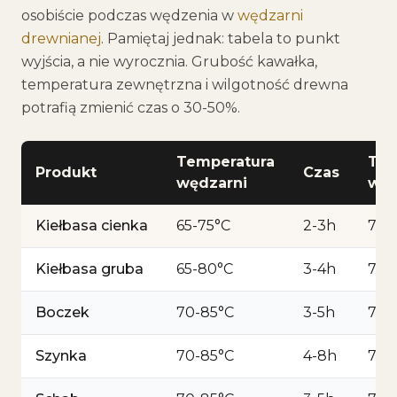
osobiście podczas wędzenia w
wędzarni
drewnianej
. Pamiętaj jednak: tabela to punkt
wyjścia, a nie wyrocznia. Grubość kawałka,
temperatura zewnętrzna i wilgotność drewna
potrafią zmienić czas o 30-50%.
Temperatura
Tem
Produkt
Czas
wędzarni
wew
Kiełbasa cienka
65-75°C
2-3h
72°
Kiełbasa gruba
65-80°C
3-4h
72°
Boczek
70-85°C
3-5h
72°
Szynka
70-85°C
4-8h
72°