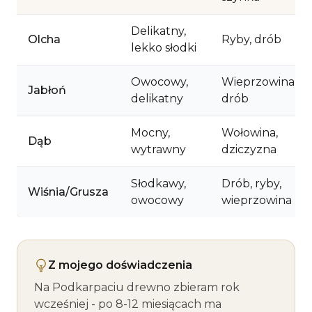
Delikatny,
Olcha
Ryby, drób
lekko słodki
Owocowy,
Wieprzowina,
Jabłoń
delikatny
drób
Mocny,
Wołowina,
Dąb
wytrawny
dziczyzna
Słodkawy,
Drób, ryby,
Wiśnia/Grusza
owocowy
wieprzowina
Z mojego doświadczenia
Na Podkarpaciu drewno zbieram rok
wcześniej - po 8-12 miesiącach ma